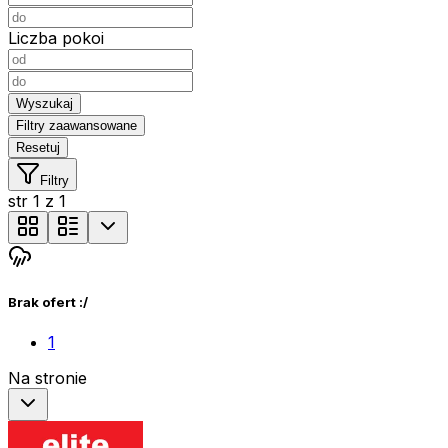
Liczba pokoi
Wyszukaj
Filtry zaawansowane
Resetuj
Filtry
str
1
z
1
Brak ofert :/
1
Na stronie