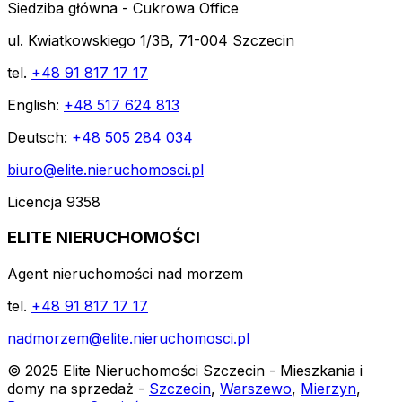
Siedziba główna - Cukrowa Office
ul. Kwiatkowskiego 1/3B, 71-004 Szczecin
tel.
+48 91 817 17 17
English:
+48 517 624 813
Deutsch:
+48 505 284 034
biuro@elite.nieruchomosci.pl
Licencja 9358
ELITE NIERUCHOMOŚCI
Agent nieruchomości nad morzem
tel.
+48 91 817 17 17
nadmorzem@elite.nieruchomosci.pl
© 2025 Elite Nieruchomości Szczecin - Mieszkania i
domy na sprzedaż -
Szczecin
,
Warszewo
,
Mierzyn
,