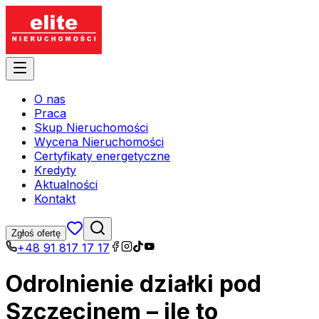
O nas
Praca
Skup Nieruchomości
Wycena Nieruchomości
Certyfikaty energetyczne
Kredyty
Aktualności
Kontakt
Zgłoś ofertę
+48 91 817 17 17
Odrolnienie działki pod
Szczecinem – ile to