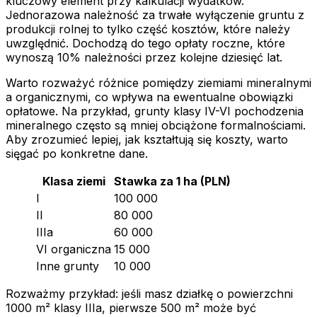
kluczowy element przy kalkulacji wydatków.
Jednorazowa należność za trwałe wyłączenie gruntu z
produkcji rolnej to tylko część kosztów, które należy
uwzględnić. Dochodzą do tego opłaty roczne, które
wynoszą 10% należności przez kolejne dziesięć lat.
Warto rozważyć różnice pomiędzy ziemiami mineralnymi
a organicznymi, co wpływa na ewentualne obowiązki
opłatowe. Na przykład, grunty klasy IV-VI pochodzenia
mineralnego często są mniej obciążone formalnościami.
Aby zrozumieć lepiej, jak kształtują się koszty, warto
sięgać po konkretne dane.
Klasa ziemi
Stawka za 1 ha (PLN)
I
100 000
II
80 000
IIIa
60 000
VI organiczna
15 000
Inne grunty
10 000
Rozważmy przykład: jeśli masz działkę o powierzchni
1000 m² klasy IIIa, pierwsze 500 m² może być