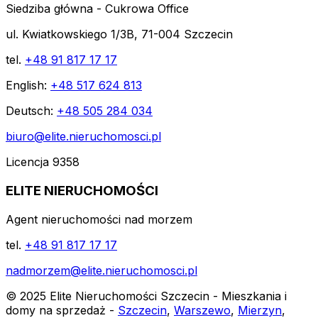
Siedziba główna - Cukrowa Office
ul. Kwiatkowskiego 1/3B, 71-004 Szczecin
tel.
+48 91 817 17 17
English:
+48 517 624 813
Deutsch:
+48 505 284 034
biuro@elite.nieruchomosci.pl
Licencja 9358
ELITE NIERUCHOMOŚCI
Agent nieruchomości nad morzem
tel.
+48 91 817 17 17
nadmorzem@elite.nieruchomosci.pl
© 2025 Elite Nieruchomości Szczecin - Mieszkania i
domy na sprzedaż -
Szczecin
,
Warszewo
,
Mierzyn
,