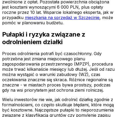
zwolnione z opłat. Pozostała powierzchnia obciążona
jest kosztami wynoszącymi 6 000 PLN, plus opłaty
roczne przez 10 lat. Wsparcie lokalnego eksperta, jak w
przypadku
mieszkania na sprzedaż w Szczecinie
, może
pomóc w planowaniu budżetu.
Pułapki i ryzyka związane z
odrolnieniem działki
Proces odrolnienia potrafi być czasochłonny. Gdy
potrzebna jest zmiana miejscowego planu
zagospodarowania przestrzennego (MPZP), procedura
może trwać kilkanaście miesięcy lub dłużej. Jeśli od razu
można wystąpić o warunki zabudowy (WZ), czas
oczekiwania znacznie się skraca. Różnice regionalne są
znaczne - w miastach proces bywa prostszy, podczas
gdy na wsi priorytetem jest ochrona ziemi rolniczej.
Wielu inwestorów nie wie, jak odrolnić działkę zgodnie z
formalnościami, co często skutkuje błędami, które mogą
być kosztowne. Najczęstsze pułapki to nieporozumienia
związane z klasyfikacją gruntów czy pomylenie zapisu