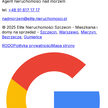
Agent nieruchomości nad morzem
tel.
+48 91 817 17 17
nadmorzem@elite.nieruchomosci.pl
© 2025 Elite Nieruchomości Szczecin - Mieszkania i
domy na sprzedaż -
Szczecin
,
Warszewo
,
Mierzyn
,
Bezrzecze
,
Gumieńce
RODO
Polityka prywatności
Mapa strony