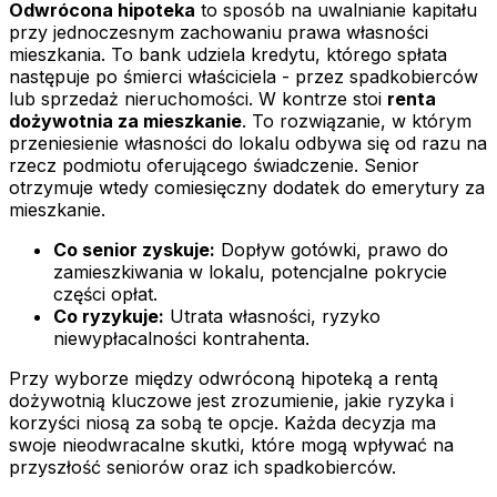
Odwrócona hipoteka
to sposób na uwalnianie kapitału
przy jednoczesnym zachowaniu prawa własności
mieszkania. To bank udziela kredytu, którego spłata
następuje po śmierci właściciela - przez spadkobierców
lub sprzedaż nieruchomości. W kontrze stoi
renta
dożywotnia za mieszkanie
. To rozwiązanie, w którym
przeniesienie własności do lokalu odbywa się od razu na
rzecz podmiotu oferującego świadczenie. Senior
otrzymuje wtedy comiesięczny dodatek do emerytury za
mieszkanie.
Co senior zyskuje:
Dopływ gotówki, prawo do
zamieszkiwania w lokalu, potencjalne pokrycie
części opłat.
Co ryzykuje:
Utrata własności, ryzyko
niewypłacalności kontrahenta.
Przy wyborze między odwróconą hipoteką a rentą
dożywotnią kluczowe jest zrozumienie, jakie ryzyka i
korzyści niosą za sobą te opcje. Każda decyzja ma
swoje nieodwracalne skutki, które mogą wpływać na
przyszłość seniorów oraz ich spadkobierców.