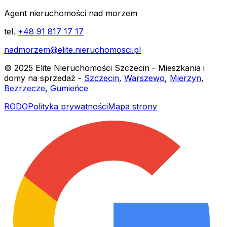
Agent nieruchomości nad morzem
tel.
+48 91 817 17 17
nadmorzem@elite.nieruchomosci.pl
© 2025 Elite Nieruchomości Szczecin - Mieszkania i
domy na sprzedaż -
Szczecin
,
Warszewo
,
Mierzyn
,
Bezrzecze
,
Gumieńce
RODO
Polityka prywatności
Mapa strony