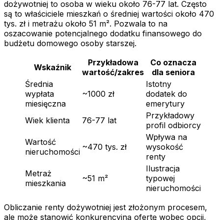
dożywotniej to osoba w wieku około 76-77 lat. Często
są to właściciele mieszkań o średniej wartości około 470
tys. zł i metrażu około 51 m². Pozwala to na
oszacowanie potencjalnego dodatku finansowego do
budżetu domowego osoby starszej.
Przykładowa
Co oznacza
Wskaźnik
wartość/zakres
dla seniora
Średnia
Istotny
wypłata
~1000 zł
dodatek do
miesięczna
emerytury
Przykładowy
Wiek klienta
76-77 lat
profil odbiorcy
Wpływa na
Wartość
~470 tys. zł
wysokość
nieruchomości
renty
Ilustracja
Metraż
~51 m²
typowej
mieszkania
nieruchomości
Obliczanie renty dożywotniej jest złożonym procesem,
ale może stanowić konkurencyjną ofertę wobec opcji,