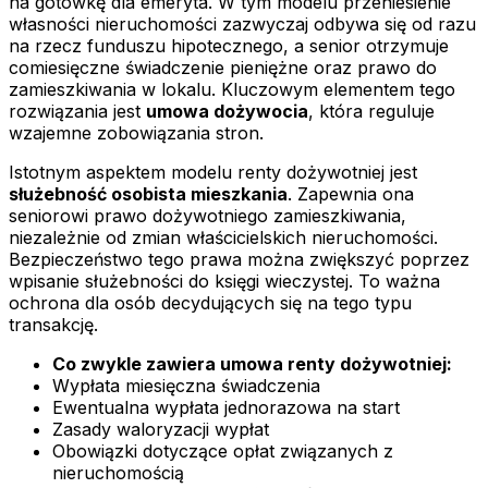
na gotówkę dla emeryta. W tym modelu przeniesienie
własności nieruchomości zazwyczaj odbywa się od razu
na rzecz funduszu hipotecznego, a senior otrzymuje
comiesięczne świadczenie pieniężne oraz prawo do
zamieszkiwania w lokalu. Kluczowym elementem tego
rozwiązania jest
umowa dożywocia
, która reguluje
wzajemne zobowiązania stron.
Istotnym aspektem modelu renty dożywotniej jest
służebność osobista mieszkania
. Zapewnia ona
seniorowi prawo dożywotniego zamieszkiwania,
niezależnie od zmian właścicielskich nieruchomości.
Bezpieczeństwo tego prawa można zwiększyć poprzez
wpisanie służebności do księgi wieczystej. To ważna
ochrona dla osób decydujących się na tego typu
transakcję.
Co zwykle zawiera umowa renty dożywotniej:
Wypłata miesięczna świadczenia
Ewentualna wypłata jednorazowa na start
Zasady waloryzacji wypłat
Obowiązki dotyczące opłat związanych z
nieruchomością