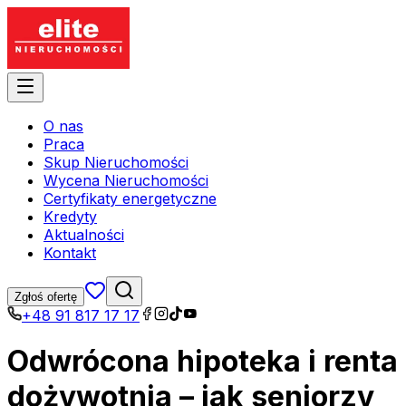
O nas
Praca
Skup Nieruchomości
Wycena Nieruchomości
Certyfikaty energetyczne
Kredyty
Aktualności
Kontakt
Zgłoś ofertę
+48 91 817 17 17
Odwrócona hipoteka i renta
dożywotnia – jak seniorzy