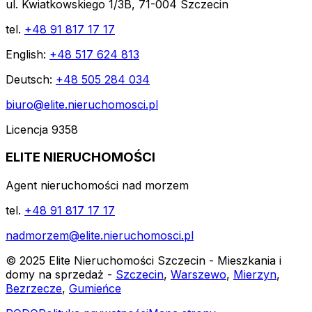
ul. Kwiatkowskiego 1/3B, 71-004 Szczecin
tel.
+48 91 817 17 17
English:
+48 517 624 813
Deutsch:
+48 505 284 034
biuro@elite.nieruchomosci.pl
Licencja 9358
ELITE NIERUCHOMOŚCI
Agent nieruchomości nad morzem
tel.
+48 91 817 17 17
nadmorzem@elite.nieruchomosci.pl
© 2025 Elite Nieruchomości Szczecin - Mieszkania i
domy na sprzedaż -
Szczecin
,
Warszewo
,
Mierzyn
,
Bezrzecze
,
Gumieńce