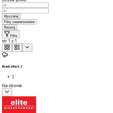
Wyszukaj
Filtry zaawansowane
Resetuj
Filtry
str
1
z
1
Brak ofert :/
1
Na stronie