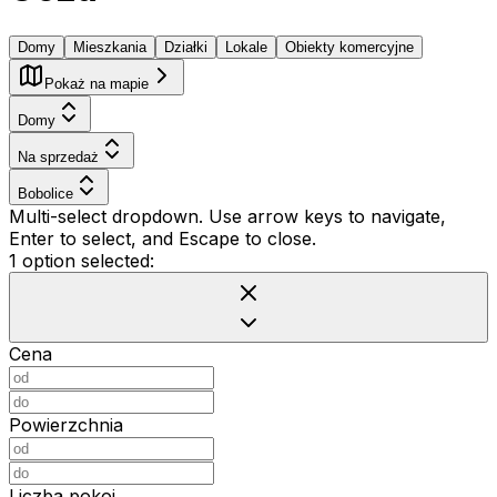
Domy
Mieszkania
Działki
Lokale
Obiekty komercyjne
Pokaż na mapie
Domy
Na sprzedaż
Bobolice
Multi-select dropdown. Use arrow keys to navigate,
Enter to select, and Escape to close.
1 option selected:
Cena
Powierzchnia
Liczba pokoi