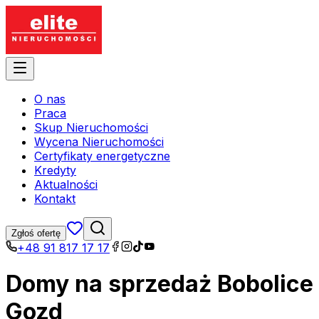
O nas
Praca
Skup Nieruchomości
Wycena Nieruchomości
Certyfikaty energetyczne
Kredyty
Aktualności
Kontakt
Zgłoś ofertę
+48 91 817 17 17
Domy na sprzedaż Bobolice
Gozd