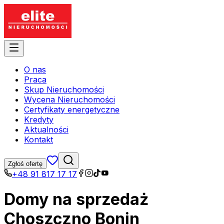
O nas
Praca
Skup Nieruchomości
Wycena Nieruchomości
Certyfikaty energetyczne
Kredyty
Aktualności
Kontakt
Zgłoś ofertę
+48 91 817 17 17
Domy na sprzedaż
Choszczno Bonin