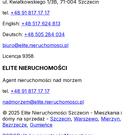
ul. Kwiatkowskiego 1/3B, 71-004 Szczecin
tel.
+48 91 817 17 17
English:
+48 517 624 813
Deutsch:
+48 505 284 034
biuro@elite.nieruchomosci.pl
Licencja 9358
ELITE NIERUCHOMOŚCI
Agent nieruchomości nad morzem
tel.
+48 91 817 17 17
nadmorzem@elite.nieruchomosci.pl
© 2025 Elite Nieruchomości Szczecin - Mieszkania i
domy na sprzedaż -
Szczecin
,
Warszewo
,
Mierzyn
,
Bezrzecze
,
Gumieńce