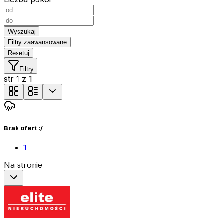
Wyszukaj
Filtry zaawansowane
Resetuj
Filtry
str
1
z
1
Brak ofert :/
1
Na stronie