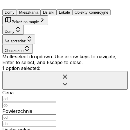
Domy
Mieszkania
Działki
Lokale
Obiekty komercyjne
Pokaż na mapie
Domy
Na sprzedaż
Choszczno
Multi-select dropdown. Use arrow keys to navigate,
Enter to select, and Escape to close.
1 option selected:
Cena
Powierzchnia
Liczba pokoi