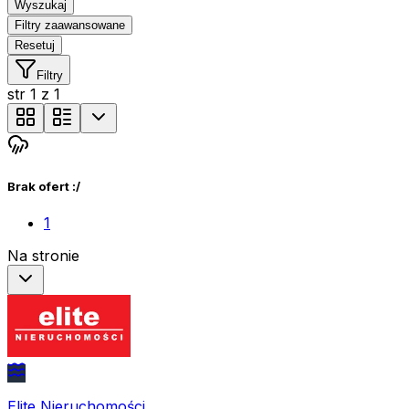
Wyszukaj
Filtry zaawansowane
Resetuj
Filtry
str
1
z
1
Brak ofert :/
1
Na stronie
Elite Nieruchomości