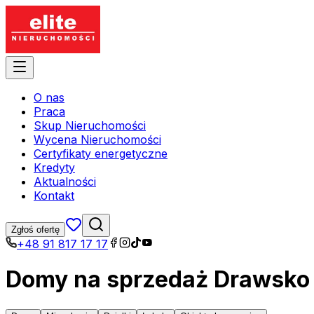
O nas
Praca
Skup Nieruchomości
Wycena Nieruchomości
Certyfikaty energetyczne
Kredyty
Aktualności
Kontakt
Zgłoś ofertę
+48 91 817 17 17
Domy na sprzedaż Drawsko