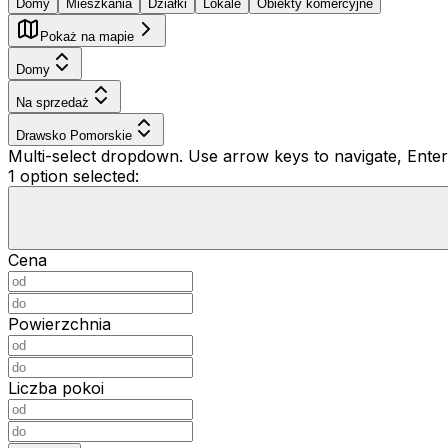
Domy
Mieszkania
Działki
Lokale
Obiekty komercyjne
Pokaż na mapie
Domy
Na sprzedaż
Drawsko Pomorskie
Multi-select dropdown. Use arrow keys to navigate, Enter 
1 option selected:
Cena
Powierzchnia
Liczba pokoi