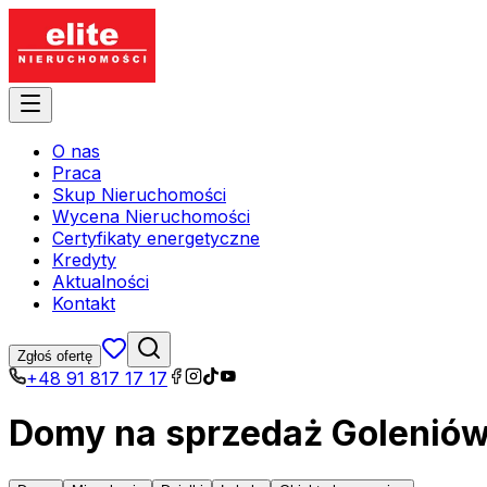
O nas
Praca
Skup Nieruchomości
Wycena Nieruchomości
Certyfikaty energetyczne
Kredyty
Aktualności
Kontakt
Zgłoś ofertę
+48 91 817 17 17
Domy na sprzedaż Goleniów