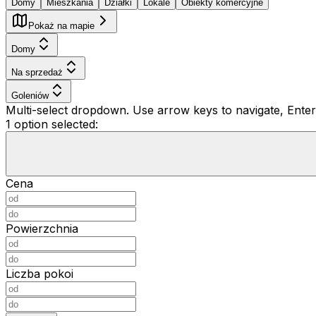
Domy
Mieszkania
Działki
Lokale
Obiekty komercyjne
Pokaż na mapie
Domy
Na sprzedaż
Goleniów
Multi-select dropdown. Use arrow keys to navigate, Enter 
1 option selected:
Cena
Powierzchnia
Liczba pokoi