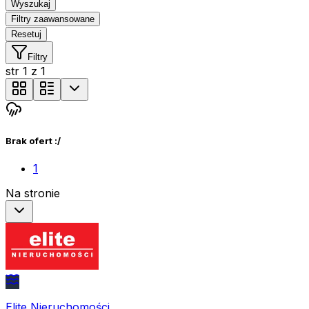
Wyszukaj
Filtry zaawansowane
Resetuj
Filtry
str
1
z
1
Brak ofert :/
1
Na stronie
Elite Nieruchomości