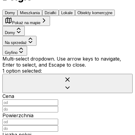
Domy
Mieszkania
Działki
Lokale
Obiekty komercyjne
Pokaż na mapie
Domy
Na sprzedaż
Gryfino
Multi-select dropdown. Use arrow keys to navigate,
Enter to select, and Escape to close.
1 option selected:
Cena
Powierzchnia
Liczba pokoi