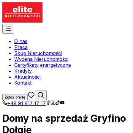
O nas
Praca
Skup Nieruchomości
Wycena Nieruchomości
Certyfikaty energetyczne
Kredyty
Aktualności
Kontakt
Zgłoś ofertę
+48 91 817 17 17
Domy na sprzedaż Gryfino
Dołgie