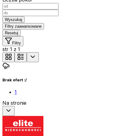
Wyszukaj
Filtry zaawansowane
Resetuj
Filtry
str
1
z
1
Brak ofert :/
1
Na stronie