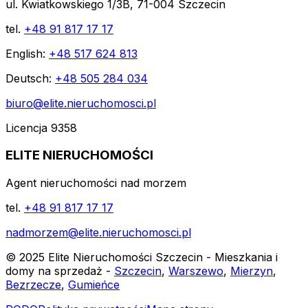
ul. Kwiatkowskiego 1/3B, 71-004 Szczecin
tel.
+48 91 817 17 17
English:
+48 517 624 813
Deutsch:
+48 505 284 034
biuro@elite.nieruchomosci.pl
Licencja 9358
ELITE NIERUCHOMOŚCI
Agent nieruchomości nad morzem
tel.
+48 91 817 17 17
nadmorzem@elite.nieruchomosci.pl
© 2025 Elite Nieruchomości Szczecin - Mieszkania i
domy na sprzedaż -
Szczecin
,
Warszewo
,
Mierzyn
,
Bezrzecze
,
Gumieńce