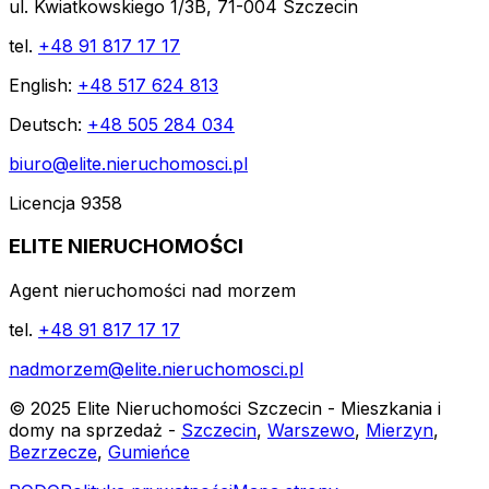
ul. Kwiatkowskiego 1/3B, 71-004 Szczecin
tel.
+48 91 817 17 17
English:
+48 517 624 813
Deutsch:
+48 505 284 034
biuro@elite.nieruchomosci.pl
Licencja 9358
ELITE NIERUCHOMOŚCI
Agent nieruchomości nad morzem
tel.
+48 91 817 17 17
nadmorzem@elite.nieruchomosci.pl
© 2025 Elite Nieruchomości Szczecin - Mieszkania i
domy na sprzedaż -
Szczecin
,
Warszewo
,
Mierzyn
,
Bezrzecze
,
Gumieńce