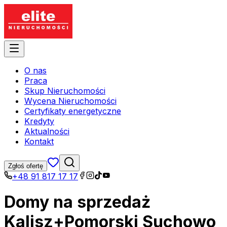
O nas
Praca
Skup Nieruchomości
Wycena Nieruchomości
Certyfikaty energetyczne
Kredyty
Aktualności
Kontakt
Zgłoś ofertę
+48 91 817 17 17
Domy na sprzedaż
Kalisz+Pomorski Suchowo