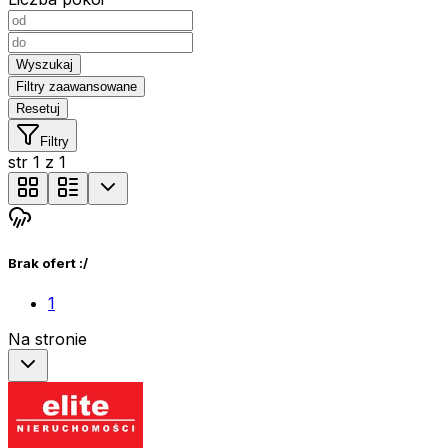
Wyszukaj
Filtry zaawansowane
Resetuj
Filtry
str
1
z
1
Brak ofert :/
1
Na stronie