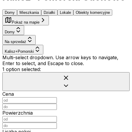
Domy
Mieszkania
Działki
Lokale
Obiekty komercyjne
Pokaż na mapie
Domy
Na sprzedaż
Kalisz+Pomorski
Multi-select dropdown. Use arrow keys to navigate,
Enter to select, and Escape to close.
1 option selected:
Cena
Powierzchnia
Liczba pokoi