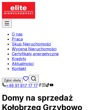
O nas
Praca
Skup Nieruchomości
Wycena Nieruchomości
Certyfikaty energetyczne
Kredyty
Aktualności
Kontakt
Zgłoś ofertę
+48 91 817 17 17
Domy na sprzedaż
Kołobrzeg Grzybowo