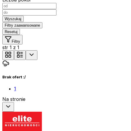
Wyszukaj
Filtry zaawansowane
Resetuj
Filtry
str
1
z
1
Brak ofert :/
1
Na stronie