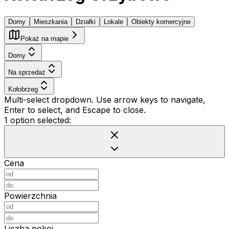
Domy
Mieszkania
Działki
Lokale
Obiekty komercyjne
Pokaż na mapie
Domy
Na sprzedaż
Kołobrzeg
Multi-select dropdown. Use arrow keys to navigate,
Enter to select, and Escape to close.
1 option selected:
Cena
Powierzchnia
Liczba pokoi