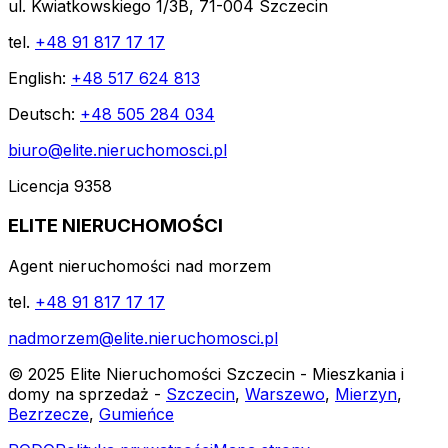
ul. Kwiatkowskiego 1/3B, 71-004 Szczecin
tel.
+48 91 817 17 17
English:
+48 517 624 813
Deutsch:
+48 505 284 034
biuro@elite.nieruchomosci.pl
Licencja 9358
ELITE NIERUCHOMOŚCI
Agent nieruchomości nad morzem
tel.
+48 91 817 17 17
nadmorzem@elite.nieruchomosci.pl
© 2025 Elite Nieruchomości Szczecin - Mieszkania i
domy na sprzedaż -
Szczecin
,
Warszewo
,
Mierzyn
,
Bezrzecze
,
Gumieńce