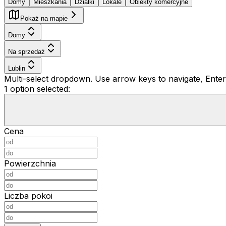
Domy
Mieszkania
Działki
Lokale
Obiekty komercyjne
Pokaż na mapie
Domy
Na sprzedaż
Lublin
Multi-select dropdown. Use arrow keys to navigate, Enter 
1 option selected:
Cena
Powierzchnia
Liczba pokoi