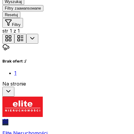
Wyszukaj
Filtry zaawansowane
Resetuj
Filtry
str
1
z
1
Brak ofert :/
1
Na stronie
Elite Nieruchomości