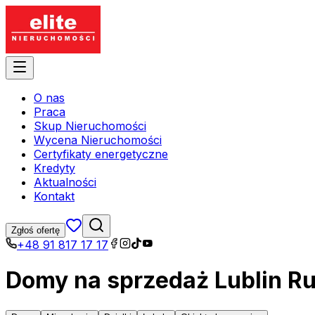
O nas
Praca
Skup Nieruchomości
Wycena Nieruchomości
Certyfikaty energetyczne
Kredyty
Aktualności
Kontakt
Zgłoś ofertę
+48 91 817 17 17
Domy na sprzedaż Lublin R