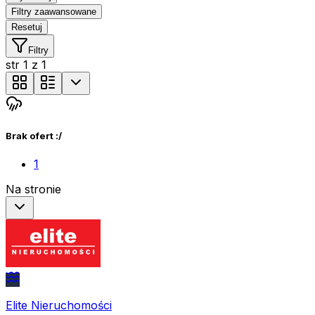
Filtry zaawansowane
Resetuj
Filtry
str
1
z
1
Brak ofert :/
1
Na stronie
Elite Nieruchomości