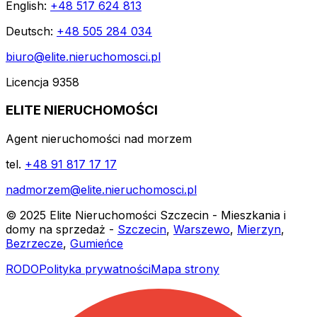
English:
+48 517 624 813
Deutsch:
+48 505 284 034
biuro@elite.nieruchomosci.pl
Licencja 9358
ELITE NIERUCHOMOŚCI
Agent nieruchomości nad morzem
tel.
+48 91 817 17 17
nadmorzem@elite.nieruchomosci.pl
© 2025 Elite Nieruchomości Szczecin - Mieszkania i
domy na sprzedaż -
Szczecin
,
Warszewo
,
Mierzyn
,
Bezrzecze
,
Gumieńce
RODO
Polityka prywatności
Mapa strony