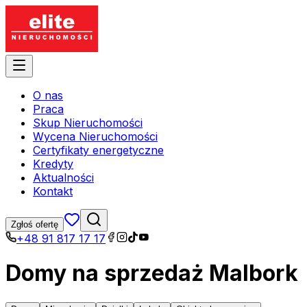
O nas
Praca
Skup Nieruchomości
Wycena Nieruchomości
Certyfikaty energetyczne
Kredyty
Aktualności
Kontakt
Zgłoś ofertę
+48 91 817 17 17
Domy na sprzedaż Malbork