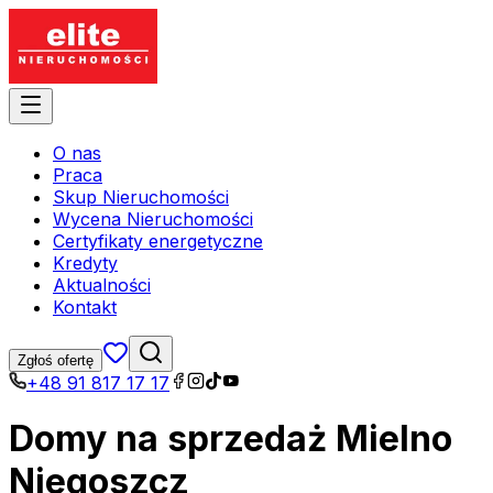
O nas
Praca
Skup Nieruchomości
Wycena Nieruchomości
Certyfikaty energetyczne
Kredyty
Aktualności
Kontakt
Zgłoś ofertę
+48 91 817 17 17
Domy na sprzedaż Mielno
Niegoszcz