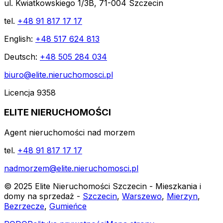
ul. Kwiatkowskiego 1/3B, 71-004 Szczecin
tel.
+48 91 817 17 17
English:
+48 517 624 813
Deutsch:
+48 505 284 034
biuro@elite.nieruchomosci.pl
Licencja 9358
ELITE NIERUCHOMOŚCI
Agent nieruchomości nad morzem
tel.
+48 91 817 17 17
nadmorzem@elite.nieruchomosci.pl
© 2025 Elite Nieruchomości Szczecin - Mieszkania i
domy na sprzedaż -
Szczecin
,
Warszewo
,
Mierzyn
,
Bezrzecze
,
Gumieńce