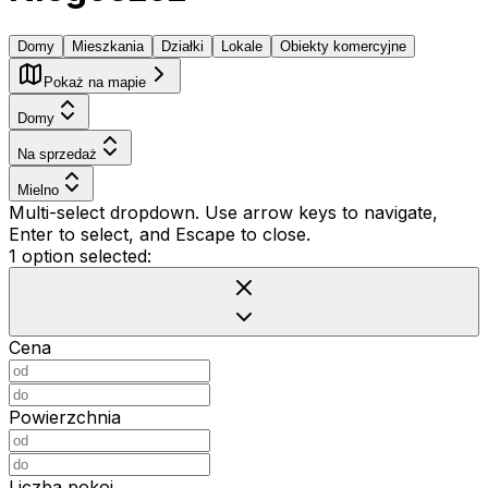
Domy
Mieszkania
Działki
Lokale
Obiekty komercyjne
Pokaż na mapie
Domy
Na sprzedaż
Mielno
Multi-select dropdown. Use arrow keys to navigate,
Enter to select, and Escape to close.
1 option selected:
Cena
Powierzchnia
Liczba pokoi