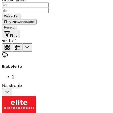
Wyszukaj
Filtry zaawansowane
Resetuj
Filtry
str
1
z
1
Brak ofert :/
1
Na stronie