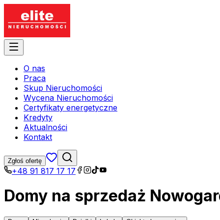
O nas
Praca
Skup Nieruchomości
Wycena Nieruchomości
Certyfikaty energetyczne
Kredyty
Aktualności
Kontakt
Zgłoś ofertę
+48 91 817 17 17
Domy na sprzedaż Nowogar