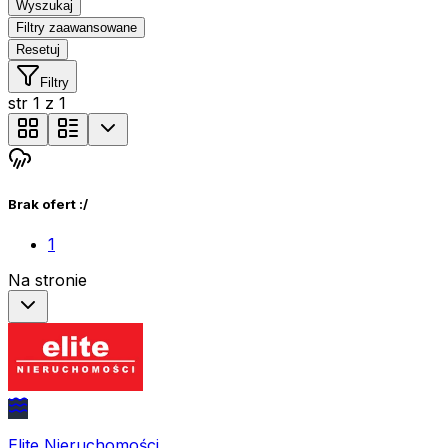
Wyszukaj
Filtry zaawansowane
Resetuj
Filtry
str
1
z
1
Brak ofert :/
1
Na stronie
Elite Nieruchomości