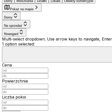
Domy
Mieszkania
Działki
Lokale
Obiekty komercyjne
Pokaż na mapie
Domy
Na sprzedaż
Nowogard
Multi-select dropdown. Use arrow keys to navigate, Enter 
1 option selected:
Cena
Powierzchnia
Liczba pokoi