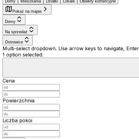
Domy
Mieszkania
Działki
Lokale
Obiekty komercyjne
Pokaż na mapie
Domy
Na sprzedaż
Ostrowice
Multi-select dropdown. Use arrow keys to navigate, Enter 
1 option selected:
Cena
Powierzchnia
Liczba pokoi