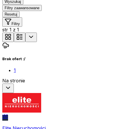
Wyszukaj
Filtry zaawansowane
Resetuj
Filtry
str
1
z
1
Brak ofert :/
1
Na stronie
Elite Nieruchomości