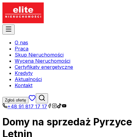
O nas
Praca
Skup Nieruchomości
Wycena Nieruchomości
Certyfikaty energetyczne
Kredyty
Aktualności
Kontakt
Zgłoś ofertę
+48 91 817 17 17
Domy na sprzedaż Pyrzyce
Letnin