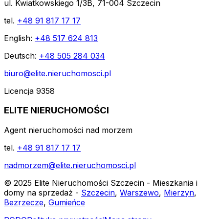
ul. Kwiatkowskiego 1/3B, 71-004 Szczecin
tel.
+48 91 817 17 17
English:
+48 517 624 813
Deutsch:
+48 505 284 034
biuro@elite.nieruchomosci.pl
Licencja 9358
ELITE NIERUCHOMOŚCI
Agent nieruchomości nad morzem
tel.
+48 91 817 17 17
nadmorzem@elite.nieruchomosci.pl
© 2025 Elite Nieruchomości Szczecin - Mieszkania i
domy na sprzedaż -
Szczecin
,
Warszewo
,
Mierzyn
,
Bezrzecze
,
Gumieńce