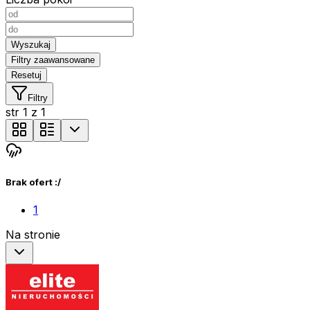
Wyszukaj
Filtry zaawansowane
Resetuj
Filtry
str
1
z
1
Brak ofert :/
1
Na stronie