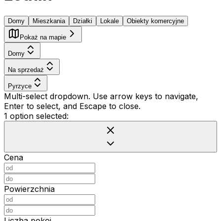
Domy
Mieszkania
Działki
Lokale
Obiekty komercyjne
Pokaż na mapie
Domy
Na sprzedaż
Pyrzyce
Multi-select dropdown. Use arrow keys to navigate,
Enter to select, and Escape to close.
1 option selected:
Cena
Powierzchnia
Liczba pokoi