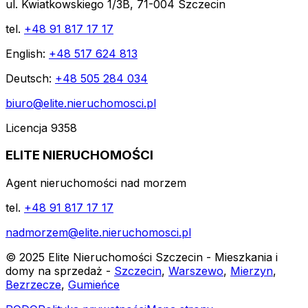
ul. Kwiatkowskiego 1/3B, 71-004 Szczecin
tel.
+48 91 817 17 17
English:
+48 517 624 813
Deutsch:
+48 505 284 034
biuro@elite.nieruchomosci.pl
Licencja 9358
ELITE NIERUCHOMOŚCI
Agent nieruchomości nad morzem
tel.
+48 91 817 17 17
nadmorzem@elite.nieruchomosci.pl
© 2025 Elite Nieruchomości Szczecin - Mieszkania i
domy na sprzedaż -
Szczecin
,
Warszewo
,
Mierzyn
,
Bezrzecze
,
Gumieńce