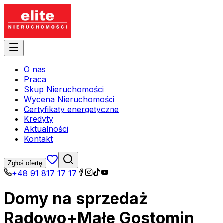
O nas
Praca
Skup Nieruchomości
Wycena Nieruchomości
Certyfikaty energetyczne
Kredyty
Aktualności
Kontakt
Zgłoś ofertę
+48 91 817 17 17
Domy na sprzedaż
Radowo+Małe Gostomin