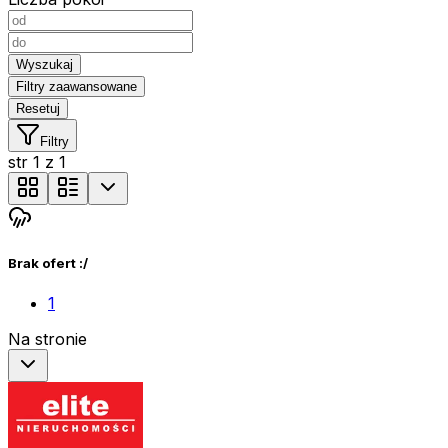
Wyszukaj
Filtry zaawansowane
Resetuj
Filtry
str
1
z
1
Brak ofert :/
1
Na stronie