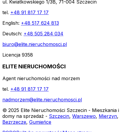
ul. Kwiatkowskiego 1/3B, 71-004 Szczecin
tel.
+48 91 817 17 17
English:
+48 517 624 813
Deutsch:
+48 505 284 034
biuro@elite.nieruchomosci.pl
Licencja 9358
ELITE NIERUCHOMOŚCI
Agent nieruchomości nad morzem
tel.
+48 91 817 17 17
nadmorzem@elite.nieruchomosci.pl
© 2025 Elite Nieruchomości Szczecin - Mieszkania i
domy na sprzedaż -
Szczecin
,
Warszewo
,
Mierzyn
,
Bezrzecze
,
Gumieńce