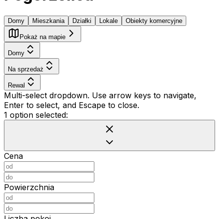
Domy
Mieszkania
Działki
Lokale
Obiekty komercyjne
Pokaż na mapie
Domy
Na sprzedaż
Rewal
Multi-select dropdown. Use arrow keys to navigate,
Enter to select, and Escape to close.
1 option selected:
Cena
Powierzchnia
Liczba pokoi