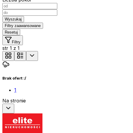
Wyszukaj
Filtry zaawansowane
Resetuj
Filtry
str
1
z
1
Brak ofert :/
1
Na stronie