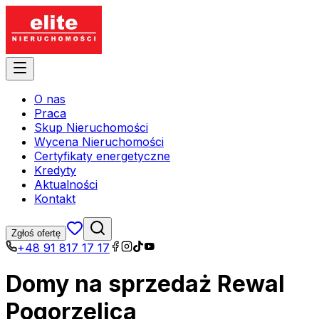
O nas
Praca
Skup Nieruchomości
Wycena Nieruchomości
Certyfikaty energetyczne
Kredyty
Aktualności
Kontakt
Zgłoś ofertę
+48 91 817 17 17
Domy na sprzedaż Rewal
Pogorzelica