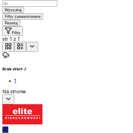
Wyszukaj
Filtry zaawansowane
Resetuj
Filtry
str
1
z
1
Brak ofert :/
1
Na stronie