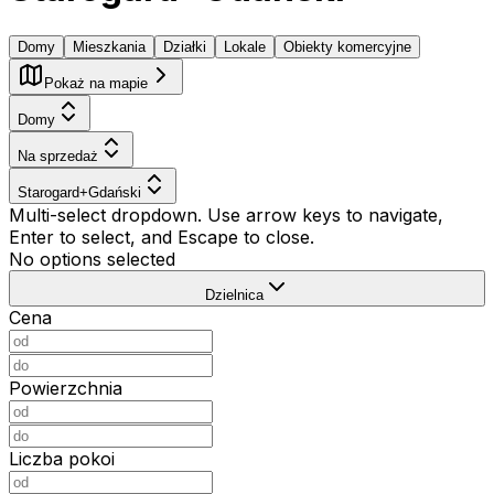
Domy
Mieszkania
Działki
Lokale
Obiekty komercyjne
Pokaż na mapie
Domy
Na sprzedaż
Starogard+Gdański
Multi-select dropdown. Use arrow keys to navigate,
Enter to select, and Escape to close.
No options selected
Dzielnica
Cena
Powierzchnia
Liczba pokoi