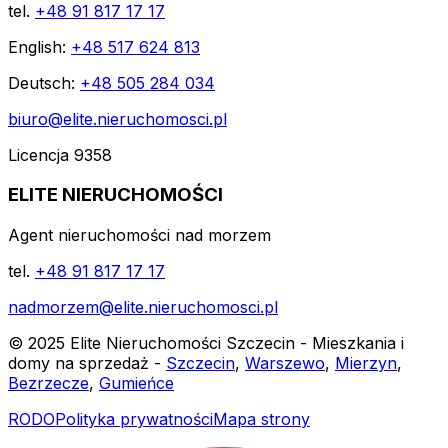
tel.
+48 91 817 17 17
English:
+48 517 624 813
Deutsch:
+48 505 284 034
biuro@elite.nieruchomosci.pl
Licencja 9358
ELITE NIERUCHOMOŚCI
Agent nieruchomości nad morzem
tel.
+48 91 817 17 17
nadmorzem@elite.nieruchomosci.pl
© 2025 Elite Nieruchomości Szczecin - Mieszkania i
domy na sprzedaż -
Szczecin
,
Warszewo
,
Mierzyn
,
Bezrzecze
,
Gumieńce
RODO
Polityka prywatności
Mapa strony