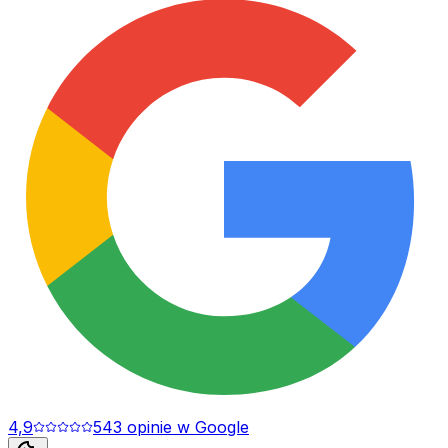
4,9
543
opinie
w Google