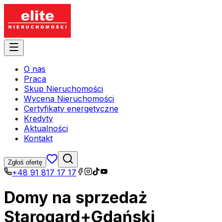
O nas
Praca
Skup Nieruchomości
Wycena Nieruchomości
Certyfikaty energetyczne
Kredyty
Aktualności
Kontakt
Zgłoś ofertę
+48 91 817 17 17
Domy na sprzedaż
Starogard+Gdański