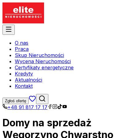
O nas
Praca
Skup Nieruchomości
Wycena Nieruchomości
Certyfikaty energetyczne
Kredyty
Aktualności
Kontakt
Zgłoś ofertę
+48 91 817 17 17
Domy na sprzedaż
Węgorzyno Chwarstno