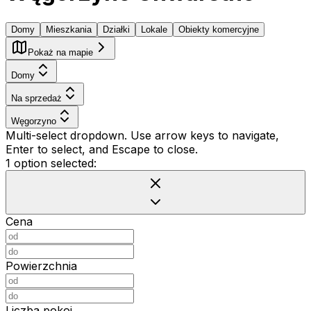
Domy
Mieszkania
Działki
Lokale
Obiekty komercyjne
Pokaż na mapie
Domy
Na sprzedaż
Węgorzyno
Multi-select dropdown. Use arrow keys to navigate,
Enter to select, and Escape to close.
1 option selected:
Cena
Powierzchnia
Liczba pokoi