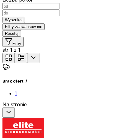
Wyszukaj
Filtry zaawansowane
Resetuj
Filtry
str
1
z
1
Brak ofert :/
1
Na stronie