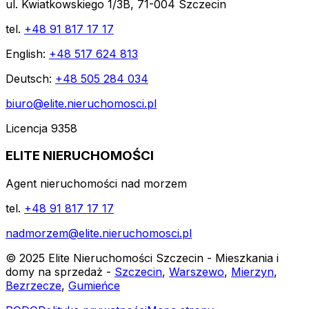
ul. Kwiatkowskiego 1/3B, 71-004 Szczecin
tel.
+48 91 817 17 17
English:
+48 517 624 813
Deutsch:
+48 505 284 034
biuro@elite.nieruchomosci.pl
Licencja 9358
ELITE NIERUCHOMOŚCI
Agent nieruchomości nad morzem
tel.
+48 91 817 17 17
nadmorzem@elite.nieruchomosci.pl
© 2025 Elite Nieruchomości Szczecin - Mieszkania i
domy na sprzedaż -
Szczecin
,
Warszewo
,
Mierzyn
,
Bezrzecze
,
Gumieńce