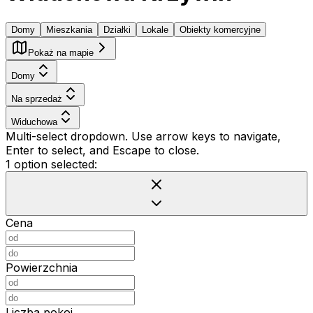
Domy
Mieszkania
Działki
Lokale
Obiekty komercyjne
Pokaż na mapie
Domy
Na sprzedaż
Widuchowa
Multi-select dropdown. Use arrow keys to navigate,
Enter to select, and Escape to close.
1 option selected:
Cena
Powierzchnia
Liczba pokoi