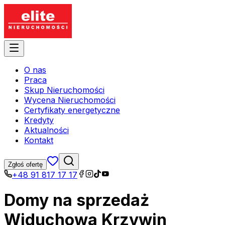
O nas
Praca
Skup Nieruchomości
Wycena Nieruchomości
Certyfikaty energetyczne
Kredyty
Aktualności
Kontakt
Zgłoś ofertę
+48 91 817 17 17
Domy na sprzedaż
Widuchowa Krzywin