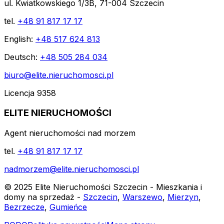
ul. Kwiatkowskiego 1/3B, 71-004 Szczecin
tel.
+48 91 817 17 17
English:
+48 517 624 813
Deutsch:
+48 505 284 034
biuro@elite.nieruchomosci.pl
Licencja 9358
ELITE NIERUCHOMOŚCI
Agent nieruchomości nad morzem
tel.
+48 91 817 17 17
nadmorzem@elite.nieruchomosci.pl
© 2025 Elite Nieruchomości Szczecin - Mieszkania i
domy na sprzedaż -
Szczecin
,
Warszewo
,
Mierzyn
,
Bezrzecze
,
Gumieńce