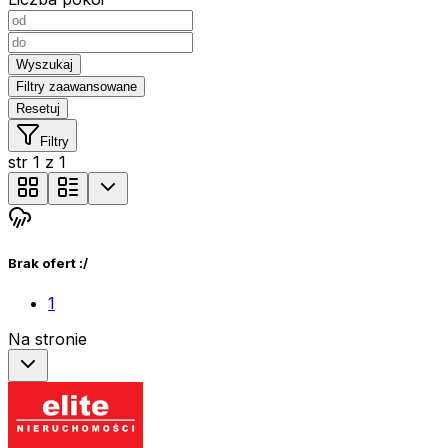
Wyszukaj
Filtry zaawansowane
Resetuj
Filtry
str
1
z
1
Brak ofert :/
1
Na stronie