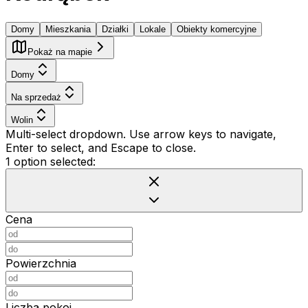
Domy
Mieszkania
Działki
Lokale
Obiekty komercyjne
Pokaż na mapie
Domy
Na sprzedaż
Wolin
Multi-select dropdown. Use arrow keys to navigate,
Enter to select, and Escape to close.
1 option selected:
Cena
Powierzchnia
Liczba pokoi