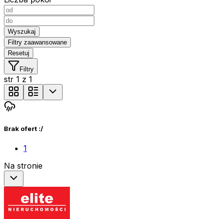
Wyszukaj
Filtry zaawansowane
Resetuj
Filtry
str
1
z
1
Brak ofert :/
1
Na stronie