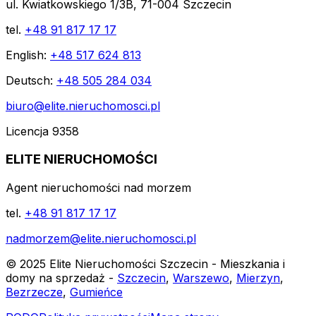
ul. Kwiatkowskiego 1/3B, 71-004 Szczecin
tel.
+48 91 817 17 17
English:
+48 517 624 813
Deutsch:
+48 505 284 034
biuro@elite.nieruchomosci.pl
Licencja 9358
ELITE NIERUCHOMOŚCI
Agent nieruchomości nad morzem
tel.
+48 91 817 17 17
nadmorzem@elite.nieruchomosci.pl
© 2025 Elite Nieruchomości Szczecin - Mieszkania i
domy na sprzedaż -
Szczecin
,
Warszewo
,
Mierzyn
,
Bezrzecze
,
Gumieńce