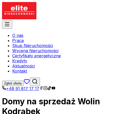
O nas
Praca
Skup Nieruchomości
Wycena Nieruchomości
Certyfikaty energetyczne
Kredyty
Aktualności
Kontakt
Zgłoś ofertę
+48 91 817 17 17
Domy na sprzedaż Wolin
Kodrąbek