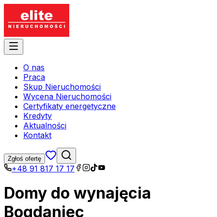
O nas
Praca
Skup Nieruchomości
Wycena Nieruchomości
Certyfikaty energetyczne
Kredyty
Aktualności
Kontakt
Zgłoś ofertę
+48 91 817 17 17
Domy do wynajęcia
Bogdaniec