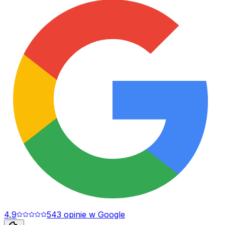
4,9
543
opinie
w Google