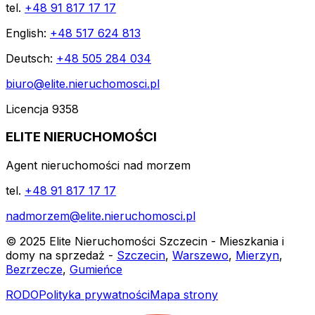
tel.
+48 91 817 17 17
English:
+48 517 624 813
Deutsch:
+48 505 284 034
biuro@elite.nieruchomosci.pl
Licencja 9358
ELITE NIERUCHOMOŚCI
Agent nieruchomości nad morzem
tel.
+48 91 817 17 17
nadmorzem@elite.nieruchomosci.pl
© 2025 Elite Nieruchomości Szczecin - Mieszkania i
domy na sprzedaż -
Szczecin
,
Warszewo
,
Mierzyn
,
Bezrzecze
,
Gumieńce
RODO
Polityka prywatności
Mapa strony