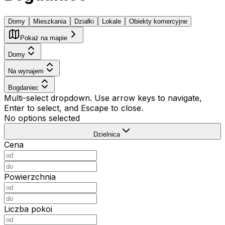
Domy
Mieszkania
Działki
Lokale
Obiekty komercyjne
Pokaż na mapie
Domy
Na wynajem
Bogdaniec
Multi-select dropdown. Use arrow keys to navigate,
Enter to select, and Escape to close.
No options selected
Dzielnica
Cena
Powierzchnia
Liczba pokoi