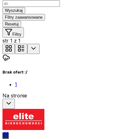
Wyszukaj
Filtry zaawansowane
Resetuj
Filtry
str
1
z
1
Brak ofert :/
1
Na stronie