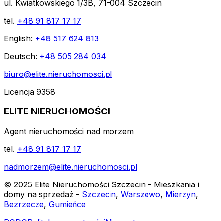
ul. Kwiatkowskiego 1/3B, 71-004 Szczecin
tel.
+48 91 817 17 17
English:
+48 517 624 813
Deutsch:
+48 505 284 034
biuro@elite.nieruchomosci.pl
Licencja 9358
ELITE NIERUCHOMOŚCI
Agent nieruchomości nad morzem
tel.
+48 91 817 17 17
nadmorzem@elite.nieruchomosci.pl
© 2025 Elite Nieruchomości Szczecin - Mieszkania i
domy na sprzedaż -
Szczecin
,
Warszewo
,
Mierzyn
,
Bezrzecze
,
Gumieńce