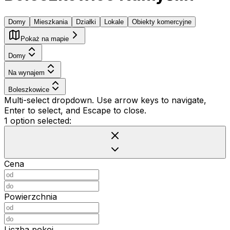
Domy
Mieszkania
Działki
Lokale
Obiekty komercyjne
Pokaż na mapie
Domy
Na wynajem
Boleszkowice
Multi-select dropdown. Use arrow keys to navigate,
Enter to select, and Escape to close.
1 option selected:
Cena
Powierzchnia
Liczba pokoi