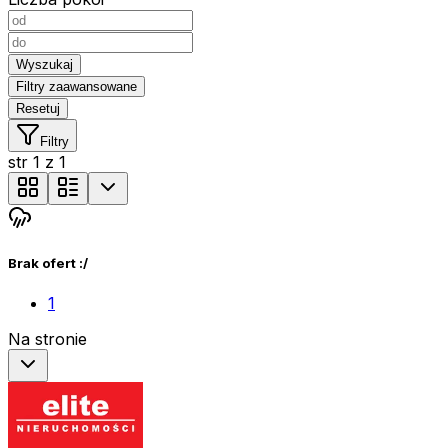
Wyszukaj
Filtry zaawansowane
Resetuj
Filtry
str
1
z
1
Brak ofert :/
1
Na stronie