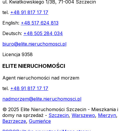
ul. Kwiatkowskiego 1/3B, 71-004 Szczecin
tel.
+48 91 817 17 17
English:
+48 517 624 813
Deutsch:
+48 505 284 034
biuro@elite.nieruchomosci.pl
Licencja 9358
ELITE NIERUCHOMOŚCI
Agent nieruchomości nad morzem
tel.
+48 91 817 17 17
nadmorzem@elite.nieruchomosci.pl
© 2025 Elite Nieruchomości Szczecin - Mieszkania i
domy na sprzedaż -
Szczecin
,
Warszewo
,
Mierzyn
,
Bezrzecze
,
Gumieńce