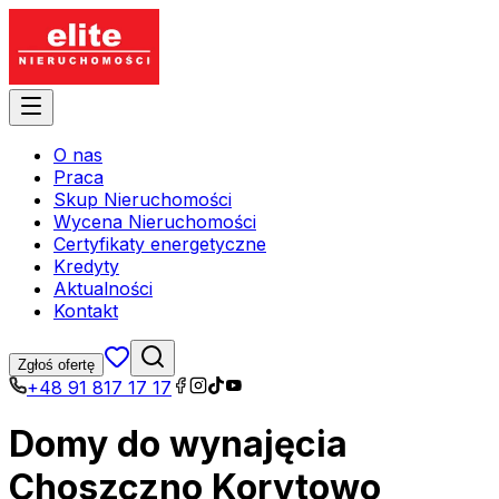
O nas
Praca
Skup Nieruchomości
Wycena Nieruchomości
Certyfikaty energetyczne
Kredyty
Aktualności
Kontakt
Zgłoś ofertę
+48 91 817 17 17
Domy do wynajęcia
Choszczno Korytowo