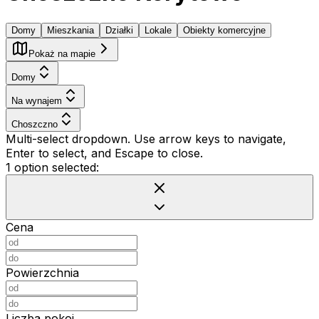
Domy
Mieszkania
Działki
Lokale
Obiekty komercyjne
Pokaż na mapie
Domy
Na wynajem
Choszczno
Multi-select dropdown. Use arrow keys to navigate,
Enter to select, and Escape to close.
1 option selected:
Cena
Powierzchnia
Liczba pokoi