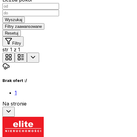
Wyszukaj
Filtry zaawansowane
Resetuj
Filtry
str
1
z
1
Brak ofert :/
1
Na stronie