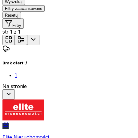
Wyszukaj
Filtry zaawansowane
Resetuj
Filtry
str
1
z
1
Brak ofert :/
1
Na stronie
Elite Nieruchomości