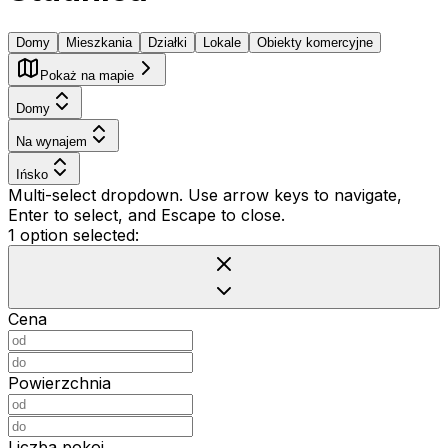
Domy
Mieszkania
Działki
Lokale
Obiekty komercyjne
Pokaż na mapie
Domy
Na wynajem
Ińsko
Multi-select dropdown. Use arrow keys to navigate,
Enter to select, and Escape to close.
1 option selected:
Cena
Powierzchnia
Liczba pokoi