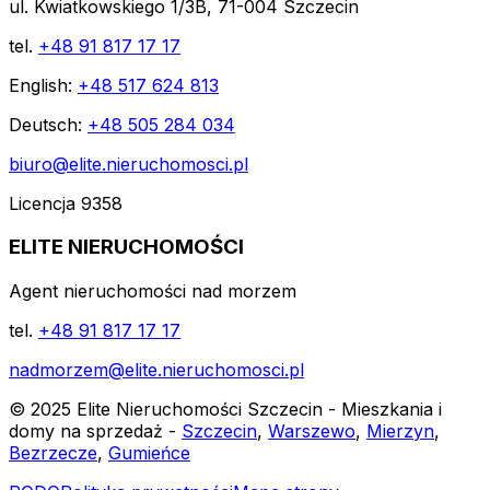
ul. Kwiatkowskiego 1/3B, 71-004 Szczecin
tel.
+48 91 817 17 17
English:
+48 517 624 813
Deutsch:
+48 505 284 034
biuro@elite.nieruchomosci.pl
Licencja 9358
ELITE NIERUCHOMOŚCI
Agent nieruchomości nad morzem
tel.
+48 91 817 17 17
nadmorzem@elite.nieruchomosci.pl
© 2025 Elite Nieruchomości Szczecin - Mieszkania i
domy na sprzedaż -
Szczecin
,
Warszewo
,
Mierzyn
,
Bezrzecze
,
Gumieńce