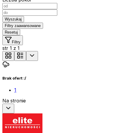
Wyszukaj
Filtry zaawansowane
Resetuj
Filtry
str
1
z
1
Brak ofert :/
1
Na stronie