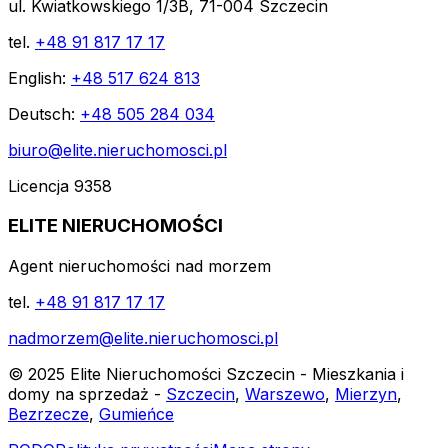
ul. Kwiatkowskiego 1/3B, 71-004 Szczecin
tel.
+48 91 817 17 17
English:
+48 517 624 813
Deutsch:
+48 505 284 034
biuro@elite.nieruchomosci.pl
Licencja 9358
ELITE NIERUCHOMOŚCI
Agent nieruchomości nad morzem
tel.
+48 91 817 17 17
nadmorzem@elite.nieruchomosci.pl
© 2025 Elite Nieruchomości Szczecin - Mieszkania i
domy na sprzedaż -
Szczecin
,
Warszewo
,
Mierzyn
,
Bezrzecze
,
Gumieńce