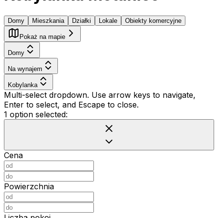
Domy
Mieszkania
Działki
Lokale
Obiekty komercyjne
Pokaż na mapie
Domy
Na wynajem
Kobylanka
Multi-select dropdown. Use arrow keys to navigate,
Enter to select, and Escape to close.
1 option selected:
Cena
Powierzchnia
Liczba pokoi