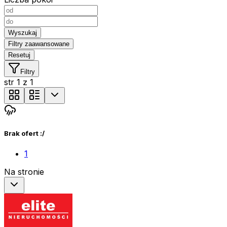
Wyszukaj
Filtry zaawansowane
Resetuj
Filtry
str
1
z
1
Brak ofert :/
1
Na stronie