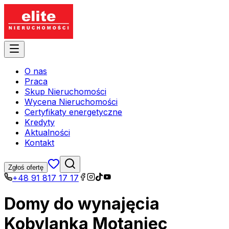
O nas
Praca
Skup Nieruchomości
Wycena Nieruchomości
Certyfikaty energetyczne
Kredyty
Aktualności
Kontakt
Zgłoś ofertę
+48 91 817 17 17
Domy do wynajęcia
Kobylanka Motaniec