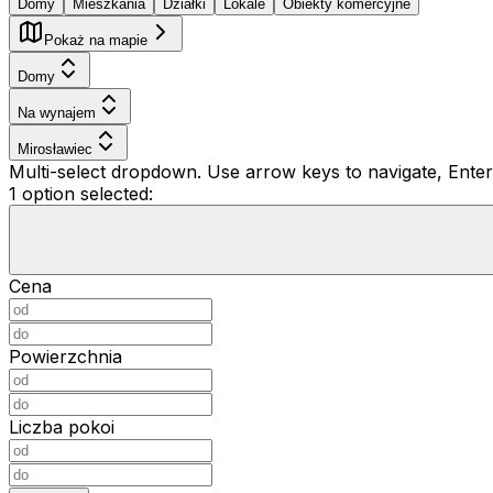
Domy
Mieszkania
Działki
Lokale
Obiekty komercyjne
Pokaż na mapie
Domy
Na wynajem
Mirosławiec
Multi-select dropdown. Use arrow keys to navigate, Enter 
1 option selected:
Cena
Powierzchnia
Liczba pokoi