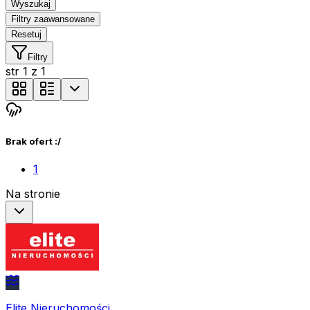
Wyszukaj
Filtry zaawansowane
Resetuj
Filtry
str
1
z
1
Brak ofert :/
1
Na stronie
Elite Nieruchomości