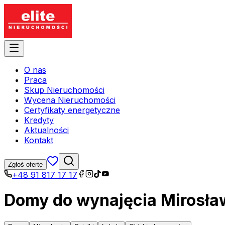
O nas
Praca
Skup Nieruchomości
Wycena Nieruchomości
Certyfikaty energetyczne
Kredyty
Aktualności
Kontakt
Zgłoś ofertę
+48 91 817 17 17
Domy do wynajęcia Mirosław