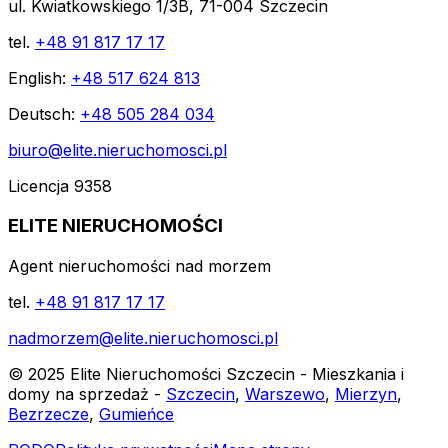
ul. Kwiatkowskiego 1/3B, 71-004 Szczecin
tel.
+48 91 817 17 17
English:
+48 517 624 813
Deutsch:
+48 505 284 034
biuro@elite.nieruchomosci.pl
Licencja 9358
ELITE NIERUCHOMOŚCI
Agent nieruchomości nad morzem
tel.
+48 91 817 17 17
nadmorzem@elite.nieruchomosci.pl
© 2025 Elite Nieruchomości Szczecin - Mieszkania i
domy na sprzedaż -
Szczecin
,
Warszewo
,
Mierzyn
,
Bezrzecze
,
Gumieńce