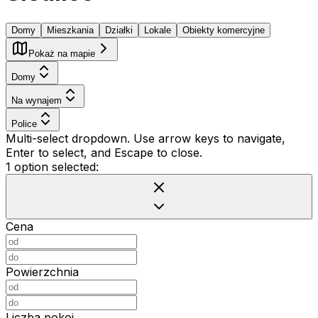
Domy
Mieszkania
Działki
Lokale
Obiekty komercyjne
Pokaż na mapie
Domy
Na wynajem
Police
Multi-select dropdown. Use arrow keys to navigate,
Enter to select, and Escape to close.
1 option selected:
Cena
Powierzchnia
Liczba pokoi