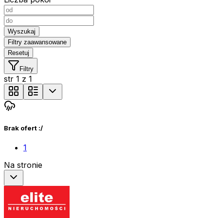
Wyszukaj
Filtry zaawansowane
Resetuj
Filtry
str
1
z
1
Brak ofert :/
1
Na stronie