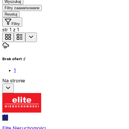
Wyszukaj
Filtry zaawansowane
Resetuj
Filtry
str
1
z
1
Brak ofert :/
1
Na stronie
Elite Nieruchomości