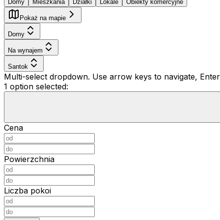
Domy
Mieszkania
Działki
Lokale
Obiekty komercyjne
Pokaż na mapie
Domy
Na wynajem
Santok
Multi-select dropdown. Use arrow keys to navigate, Enter 
1 option selected:
Cena
Powierzchnia
Liczba pokoi