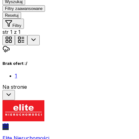
Wyszukaj
Filtry zaawansowane
Resetuj
Filtry
str
1
z
1
Brak ofert :/
1
Na stronie
Elite Nieruchomości