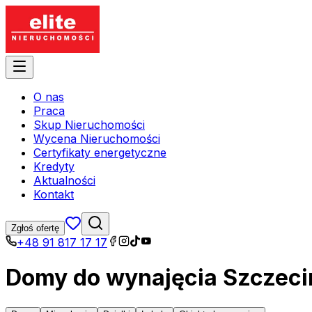
O nas
Praca
Skup Nieruchomości
Wycena Nieruchomości
Certyfikaty energetyczne
Kredyty
Aktualności
Kontakt
Zgłoś ofertę
+48 91 817 17 17
Domy do wynajęcia Szczec