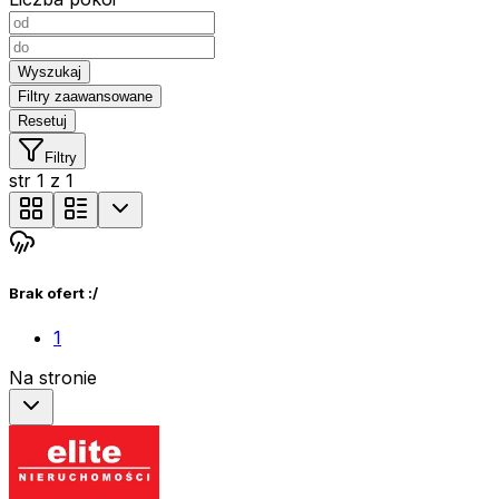
Wyszukaj
Filtry zaawansowane
Resetuj
Filtry
str
1
z
1
Brak ofert :/
1
Na stronie