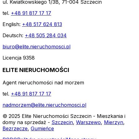
ul. Kwiatkowskiego 1/3B, 71-004 Szczecin
tel.
+48 91 817 17 17
English:
+48 517 624 813
Deutsch:
+48 505 284 034
biuro@elite.nieruchomosci.pl
Licencja 9358
ELITE NIERUCHOMOŚCI
Agent nieruchomości nad morzem
tel.
+48 91 817 17 17
nadmorzem@elite.nieruchomosci.pl
© 2025 Elite Nieruchomości Szczecin - Mieszkania i
domy na sprzedaż -
Szczecin
,
Warszewo
,
Mierzyn
,
Bezrzecze
,
Gumieńce