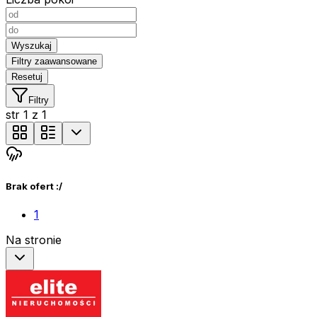
Wyszukaj
Filtry zaawansowane
Resetuj
Filtry
str
1
z
1
Brak ofert :/
1
Na stronie