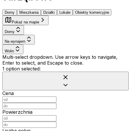
Domy
Mieszkania
Działki
Lokale
Obiekty komercyjne
Pokaż na mapie
Domy
Na wynajem
Wolin
Multi-select dropdown. Use arrow keys to navigate,
Enter to select, and Escape to close.
1 option selected:
Cena
Powierzchnia
Liczba pokoi