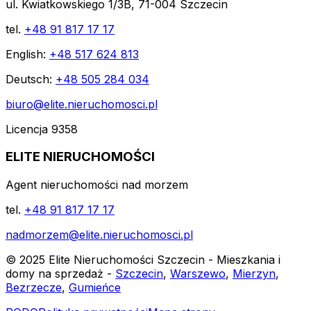
ul. Kwiatkowskiego 1/3B, 71-004 Szczecin
tel.
+48 91 817 17 17
English:
+48 517 624 813
Deutsch:
+48 505 284 034
biuro@elite.nieruchomosci.pl
Licencja 9358
ELITE NIERUCHOMOŚCI
Agent nieruchomości nad morzem
tel.
+48 91 817 17 17
nadmorzem@elite.nieruchomosci.pl
© 2025 Elite Nieruchomości Szczecin - Mieszkania i
domy na sprzedaż -
Szczecin
,
Warszewo
,
Mierzyn
,
Bezrzecze
,
Gumieńce