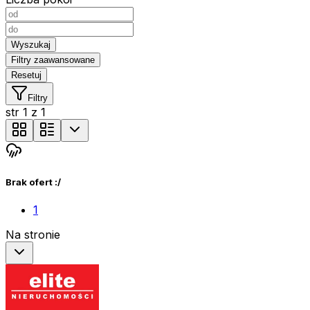
Wyszukaj
Filtry zaawansowane
Resetuj
Filtry
str
1
z
1
Brak ofert :/
1
Na stronie