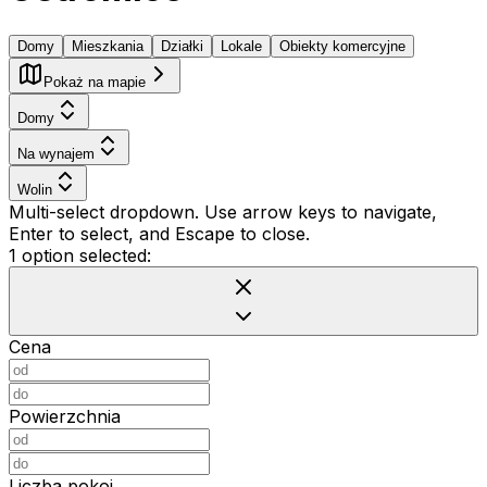
Domy
Mieszkania
Działki
Lokale
Obiekty komercyjne
Pokaż na mapie
Domy
Na wynajem
Wolin
Multi-select dropdown. Use arrow keys to navigate,
Enter to select, and Escape to close.
1 option selected:
Cena
Powierzchnia
Liczba pokoi