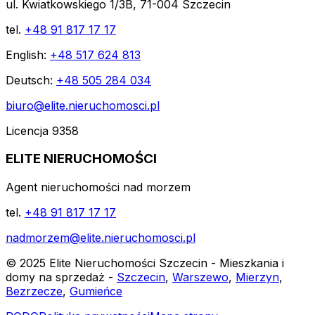
ul. Kwiatkowskiego 1/3B, 71-004 Szczecin
tel.
+48 91 817 17 17
English:
+48 517 624 813
Deutsch:
+48 505 284 034
biuro@elite.nieruchomosci.pl
Licencja 9358
ELITE NIERUCHOMOŚCI
Agent nieruchomości nad morzem
tel.
+48 91 817 17 17
nadmorzem@elite.nieruchomosci.pl
© 2025 Elite Nieruchomości Szczecin - Mieszkania i
domy na sprzedaż -
Szczecin
,
Warszewo
,
Mierzyn
,
Bezrzecze
,
Gumieńce