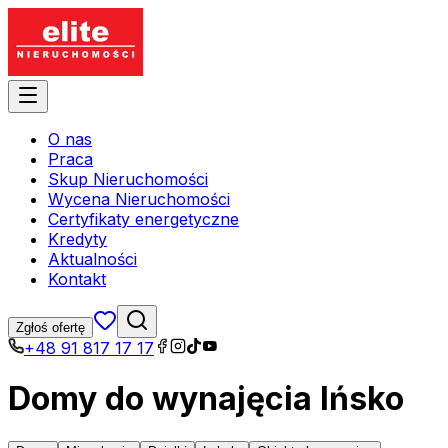
O nas
Praca
Skup Nieruchomości
Wycena Nieruchomości
Certyfikaty energetyczne
Kredyty
Aktualności
Kontakt
Zgłoś ofertę
+48 91 817 17 17
Domy do wynajęcia Ińsko