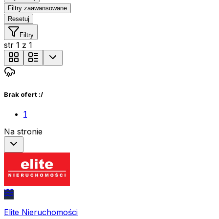
Filtry zaawansowane
Resetuj
Filtry
str
1
z
1
Brak ofert :/
1
Na stronie
Elite Nieruchomości