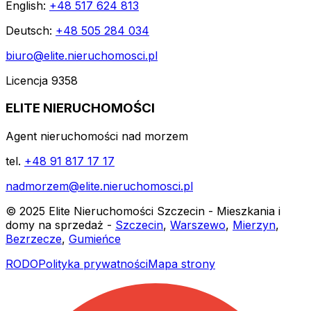
English:
+48 517 624 813
Deutsch:
+48 505 284 034
biuro@elite.nieruchomosci.pl
Licencja 9358
ELITE NIERUCHOMOŚCI
Agent nieruchomości nad morzem
tel.
+48 91 817 17 17
nadmorzem@elite.nieruchomosci.pl
© 2025 Elite Nieruchomości Szczecin - Mieszkania i
domy na sprzedaż -
Szczecin
,
Warszewo
,
Mierzyn
,
Bezrzecze
,
Gumieńce
RODO
Polityka prywatności
Mapa strony