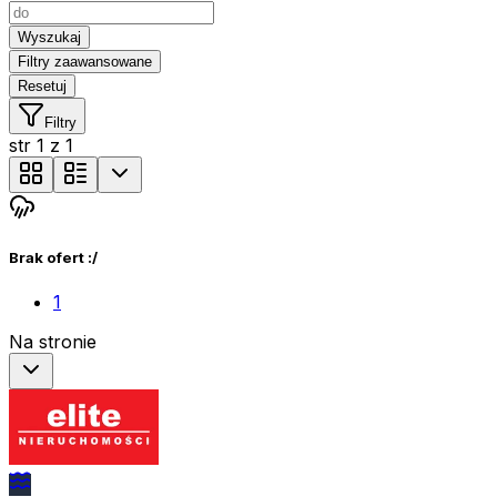
Wyszukaj
Filtry zaawansowane
Resetuj
Filtry
str
1
z
1
Brak ofert :/
1
Na stronie