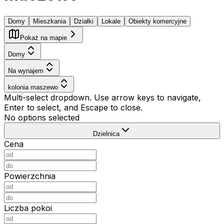
Domy
Mieszkania
Działki
Lokale
Obiekty komercyjne
Pokaż na mapie
Domy
Na wynajem
kolonia maszewo
Multi-select dropdown. Use arrow keys to navigate,
Enter to select, and Escape to close.
No options selected
Dzielnica
Cena
Powierzchnia
Liczba pokoi