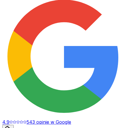
4,9
543
opinie
w Google