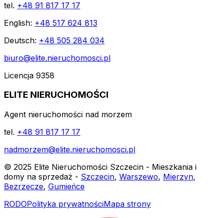
tel.
+48 91 817 17 17
English:
+48 517 624 813
Deutsch:
+48 505 284 034
biuro@elite.nieruchomosci.pl
Licencja 9358
ELITE NIERUCHOMOŚCI
Agent nieruchomości nad morzem
tel.
+48 91 817 17 17
nadmorzem@elite.nieruchomosci.pl
© 2025 Elite Nieruchomości Szczecin - Mieszkania i
domy na sprzedaż -
Szczecin
,
Warszewo
,
Mierzyn
,
Bezrzecze
,
Gumieńce
RODO
Polityka prywatności
Mapa strony