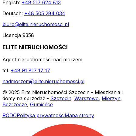
English:
+48 517 624 813
Deutsch:
+48 505 284 034
biuro@elite.nieruchomosci.pl
Licencja 9358
ELITE NIERUCHOMOŚCI
Agent nieruchomości nad morzem
tel.
+48 91 817 17 17
nadmorzem@elite.nieruchomosci.pl
© 2025 Elite Nieruchomości Szczecin - Mieszkania i
domy na sprzedaż -
Szczecin
,
Warszewo
,
Mierzyn
,
Bezrzecze
,
Gumieńce
RODO
Polityka prywatności
Mapa strony