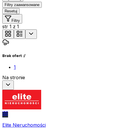
Filtry zaawansowane
Resetuj
Filtry
str
1
z
1
Brak ofert :/
1
Na stronie
Elite Nieruchomości