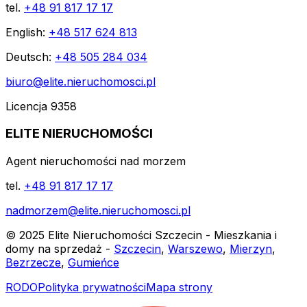
tel.
+48 91 817 17 17
English:
+48 517 624 813
Deutsch:
+48 505 284 034
biuro@elite.nieruchomosci.pl
Licencja 9358
ELITE NIERUCHOMOŚCI
Agent nieruchomości nad morzem
tel.
+48 91 817 17 17
nadmorzem@elite.nieruchomosci.pl
© 2025 Elite Nieruchomości Szczecin - Mieszkania i
domy na sprzedaż -
Szczecin
,
Warszewo
,
Mierzyn
,
Bezrzecze
,
Gumieńce
RODO
Polityka prywatności
Mapa strony