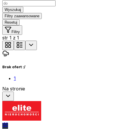
Wyszukaj
Filtry zaawansowane
Resetuj
Filtry
str
1
z
1
Brak ofert :/
1
Na stronie