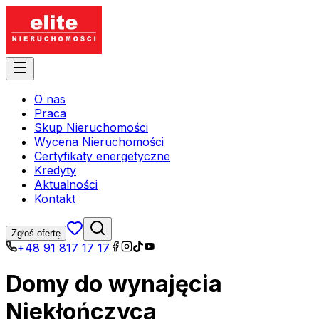
O nas
Praca
Skup Nieruchomości
Wycena Nieruchomości
Certyfikaty energetyczne
Kredyty
Aktualności
Kontakt
Zgłoś ofertę
+48 91 817 17 17
Domy do wynajęcia
Niekłończyca