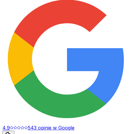
4,9
543
opinie
w Google