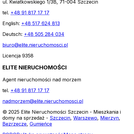
ul. Kwiatkowskiego 1/3B, 71-004 Szczecin
tel.
+48 91 817 17 17
English:
+48 517 624 813
Deutsch:
+48 505 284 034
biuro@elite.nieruchomosci.pl
Licencja 9358
ELITE NIERUCHOMOŚCI
Agent nieruchomości nad morzem
tel.
+48 91 817 17 17
nadmorzem@elite.nieruchomosci.pl
© 2025 Elite Nieruchomości Szczecin - Mieszkania i
domy na sprzedaż -
Szczecin
,
Warszewo
,
Mierzyn
,
Bezrzecze
,
Gumieńce