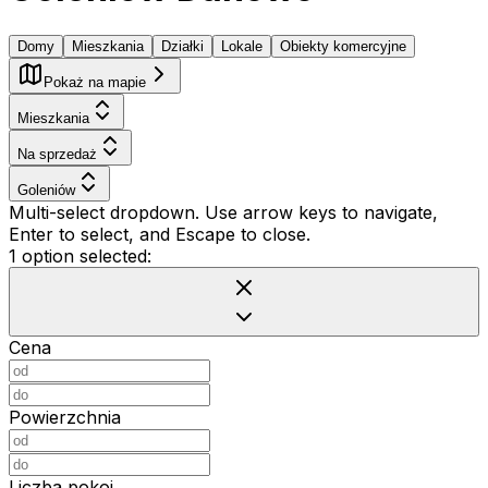
Domy
Mieszkania
Działki
Lokale
Obiekty komercyjne
Pokaż na mapie
Mieszkania
Na sprzedaż
Goleniów
Multi-select dropdown. Use arrow keys to navigate,
Enter to select, and Escape to close.
1 option selected:
Cena
Powierzchnia
Liczba pokoi