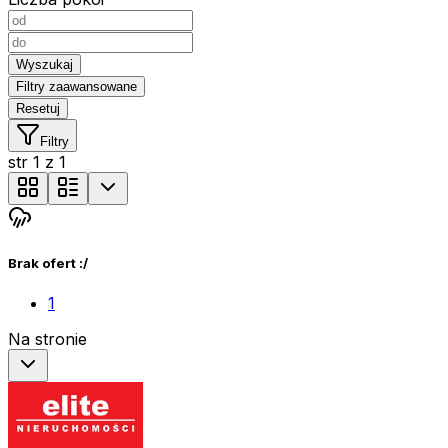
Wyszukaj
Filtry zaawansowane
Resetuj
Filtry
str
1
z
1
Brak ofert :/
1
Na stronie