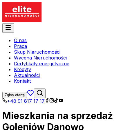
O nas
Praca
Skup Nieruchomości
Wycena Nieruchomości
Certyfikaty energetyczne
Kredyty
Aktualności
Kontakt
Zgłoś ofertę
+48 91 817 17 17
Mieszkania na sprzedaż
Goleniów Danowo