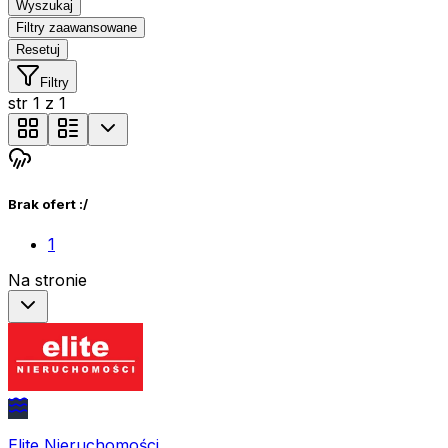
Wyszukaj
Filtry zaawansowane
Resetuj
Filtry
str
1
z
1
Brak ofert :/
1
Na stronie
Elite Nieruchomości