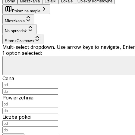
Domy
Mieszkania
Działki
Lokale
Obiekty komercyjne
Pokaż na mapie
Mieszkania
Na sprzedaż
Stare+Czarnowo
Multi-select dropdown. Use arrow keys to navigate, Enter 
1 option selected:
Cena
Powierzchnia
Liczba pokoi