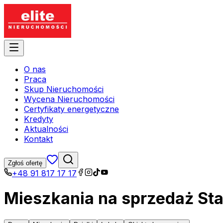
O nas
Praca
Skup Nieruchomości
Wycena Nieruchomości
Certyfikaty energetyczne
Kredyty
Aktualności
Kontakt
Zgłoś ofertę
+48 91 817 17 17
Mieszkania na sprzedaż St