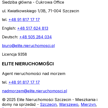
Siedziba główna - Cukrowa Office
ul. Kwiatkowskiego 1/3B, 71-004 Szczecin
tel.
+48 91 817 17 17
English:
+48 517 624 813
Deutsch:
+48 505 284 034
biuro@elite.nieruchomosci.pl
Licencja 9358
ELITE NIERUCHOMOŚCI
Agent nieruchomości nad morzem
tel.
+48 91 817 17 17
nadmorzem@elite.nieruchomosci.pl
© 2025 Elite Nieruchomości Szczecin - Mieszkania i
domy na sprzedaż -
Szczecin
,
Warszewo
,
Mierzyn
,