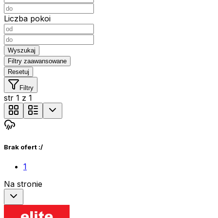
Liczba pokoi
Wyszukaj
Filtry zaawansowane
Resetuj
Filtry
str
1
z
1
Brak ofert :/
1
Na stronie