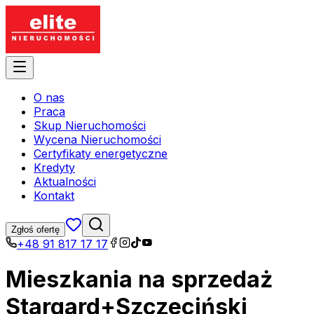
O nas
Praca
Skup Nieruchomości
Wycena Nieruchomości
Certyfikaty energetyczne
Kredyty
Aktualności
Kontakt
Zgłoś ofertę
+48 91 817 17 17
Mieszkania na sprzedaż
Stargard+Szczeciński