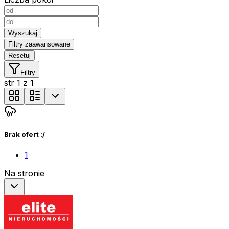
Wyszukaj
Filtry zaawansowane
Resetuj
Filtry
str
1
z
1
Brak ofert :/
1
Na stronie