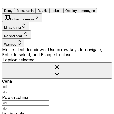
Domy
Mieszkania
Działki
Lokale
Obiekty komercyjne
Pokaż na mapie
Mieszkania
Na sprzedaż
Warnice
Multi-select dropdown. Use arrow keys to navigate,
Enter to select, and Escape to close.
1 option selected:
Cena
Powierzchnia
Liczba pokoi