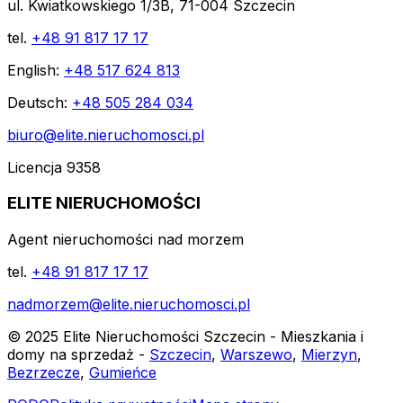
ul. Kwiatkowskiego 1/3B, 71-004 Szczecin
tel.
+48 91 817 17 17
English:
+48 517 624 813
Deutsch:
+48 505 284 034
biuro@elite.nieruchomosci.pl
Licencja 9358
ELITE NIERUCHOMOŚCI
Agent nieruchomości nad morzem
tel.
+48 91 817 17 17
nadmorzem@elite.nieruchomosci.pl
© 2025 Elite Nieruchomości Szczecin - Mieszkania i
domy na sprzedaż -
Szczecin
,
Warszewo
,
Mierzyn
,
Bezrzecze
,
Gumieńce