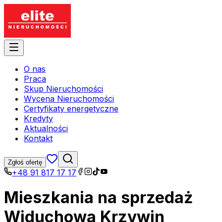
O nas
Praca
Skup Nieruchomości
Wycena Nieruchomości
Certyfikaty energetyczne
Kredyty
Aktualności
Kontakt
Zgłoś ofertę
+48 91 817 17 17
Mieszkania na sprzedaż
Widuchowa Krzywin