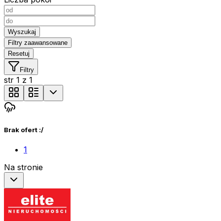
Wyszukaj
Filtry zaawansowane
Resetuj
Filtry
str
1
z
1
Brak ofert :/
1
Na stronie