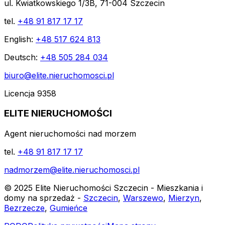
ul. Kwiatkowskiego 1/3B, 71-004 Szczecin
tel.
+48 91 817 17 17
English:
+48 517 624 813
Deutsch:
+48 505 284 034
biuro@elite.nieruchomosci.pl
Licencja 9358
ELITE NIERUCHOMOŚCI
Agent nieruchomości nad morzem
tel.
+48 91 817 17 17
nadmorzem@elite.nieruchomosci.pl
© 2025 Elite Nieruchomości Szczecin - Mieszkania i
domy na sprzedaż -
Szczecin
,
Warszewo
,
Mierzyn
,
Bezrzecze
,
Gumieńce