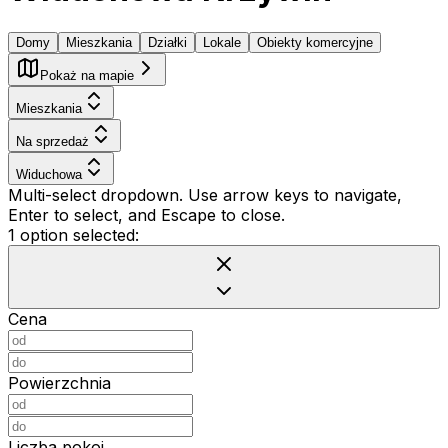
Domy
Mieszkania
Działki
Lokale
Obiekty komercyjne
Pokaż na mapie
Mieszkania
Na sprzedaż
Widuchowa
Multi-select dropdown. Use arrow keys to navigate,
Enter to select, and Escape to close.
1 option selected:
Cena
Powierzchnia
Liczba pokoi