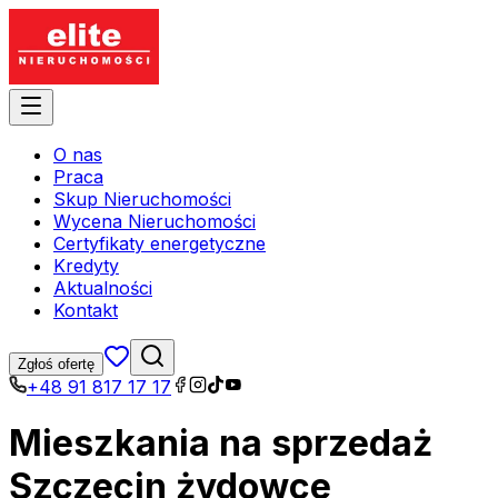
O nas
Praca
Skup Nieruchomości
Wycena Nieruchomości
Certyfikaty energetyczne
Kredyty
Aktualności
Kontakt
Zgłoś ofertę
+48 91 817 17 17
Mieszkania na sprzedaż
Szczecin żydowce