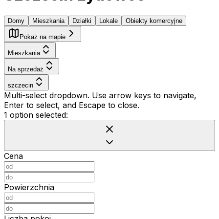
Domy
Mieszkania
Działki
Lokale
Obiekty komercyjne
Pokaż na mapie
Mieszkania
Na sprzedaż
szczecin
Multi-select dropdown. Use arrow keys to navigate,
Enter to select, and Escape to close.
1 option selected:
Cena
Powierzchnia
Liczba pokoi