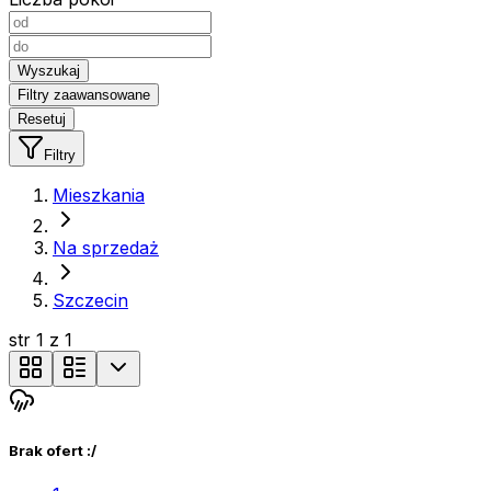
Wyszukaj
Filtry zaawansowane
Resetuj
Filtry
Mieszkania
Na sprzedaż
Szczecin
str
1
z
1
Brak ofert :/