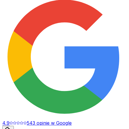
4,9
543
opinie
w Google