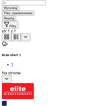
Wyszukaj
Filtry zaawansowane
Resetuj
Filtry
str
1
z
1
Brak ofert :/
1
Na stronie