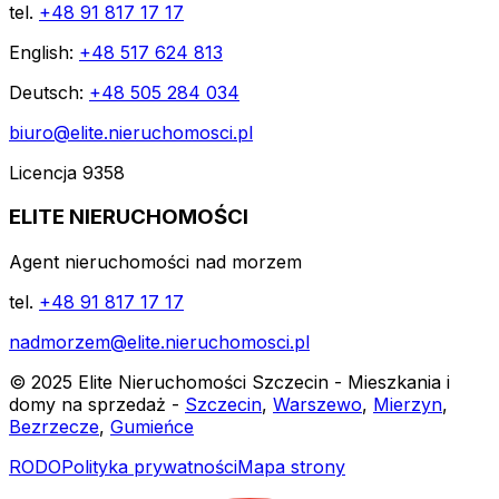
tel.
+48 91 817 17 17
English:
+48 517 624 813
Deutsch:
+48 505 284 034
biuro@elite.nieruchomosci.pl
Licencja 9358
ELITE NIERUCHOMOŚCI
Agent nieruchomości nad morzem
tel.
+48 91 817 17 17
nadmorzem@elite.nieruchomosci.pl
© 2025 Elite Nieruchomości Szczecin - Mieszkania i
domy na sprzedaż -
Szczecin
,
Warszewo
,
Mierzyn
,
Bezrzecze
,
Gumieńce
RODO
Polityka prywatności
Mapa strony