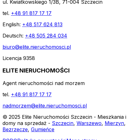
ul. Kwiatkowskiego 1/3B, 71-004 Szczecin
tel.
+48 91 817 17 17
English:
+48 517 624 813
Deutsch:
+48 505 284 034
biuro@elite.nieruchomosci.pl
Licencja 9358
ELITE NIERUCHOMOŚCI
Agent nieruchomości nad morzem
tel.
+48 91 817 17 17
nadmorzem@elite.nieruchomosci.pl
© 2025 Elite Nieruchomości Szczecin - Mieszkania i
domy na sprzedaż -
Szczecin
,
Warszewo
,
Mierzyn
,
Bezrzecze
,
Gumieńce