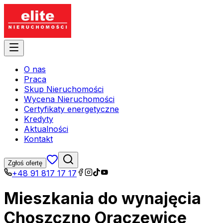
O nas
Praca
Skup Nieruchomości
Wycena Nieruchomości
Certyfikaty energetyczne
Kredyty
Aktualności
Kontakt
Zgłoś ofertę
+48 91 817 17 17
Mieszkania do wynajęcia
Choszczno Oraczewice