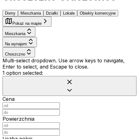
Domy
Mieszkania
Działki
Lokale
Obiekty komercyjne
Pokaż na mapie
Mieszkania
Na wynajem
Choszczno
Multi-select dropdown. Use arrow keys to navigate,
Enter to select, and Escape to close.
1 option selected:
Cena
Powierzchnia
Liczba pokoi