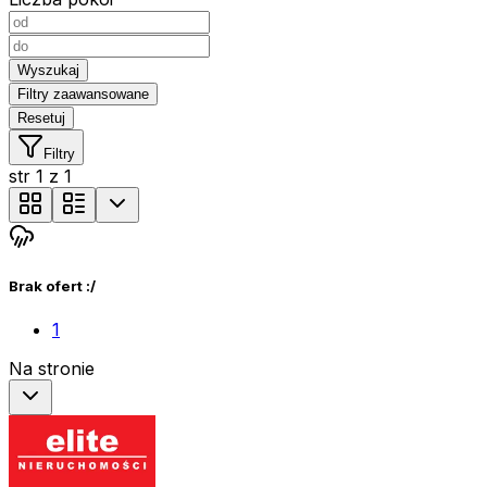
Wyszukaj
Filtry zaawansowane
Resetuj
Filtry
str
1
z
1
Brak ofert :/
1
Na stronie