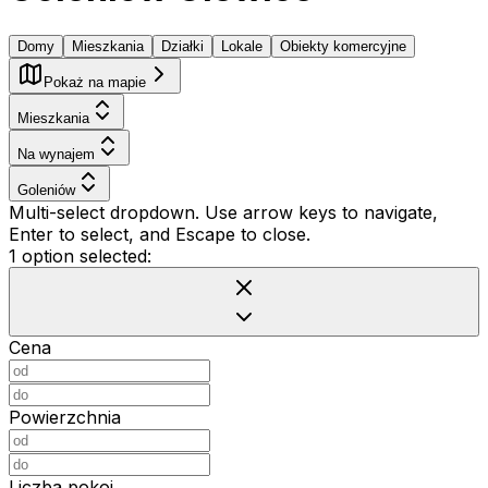
Domy
Mieszkania
Działki
Lokale
Obiekty komercyjne
Pokaż na mapie
Mieszkania
Na wynajem
Goleniów
Multi-select dropdown. Use arrow keys to navigate,
Enter to select, and Escape to close.
1 option selected:
Cena
Powierzchnia
Liczba pokoi