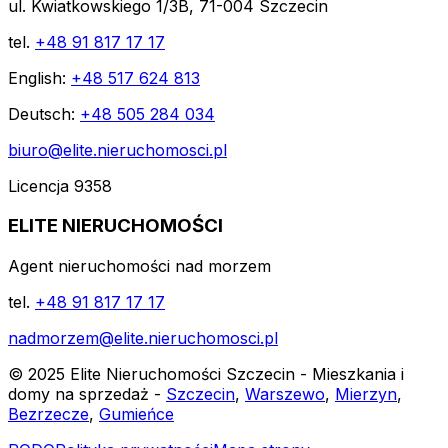
ul. Kwiatkowskiego 1/3B, 71-004 Szczecin
tel.
+48 91 817 17 17
English:
+48 517 624 813
Deutsch:
+48 505 284 034
biuro@elite.nieruchomosci.pl
Licencja 9358
ELITE NIERUCHOMOŚCI
Agent nieruchomości nad morzem
tel.
+48 91 817 17 17
nadmorzem@elite.nieruchomosci.pl
© 2025 Elite Nieruchomości Szczecin - Mieszkania i
domy na sprzedaż -
Szczecin
,
Warszewo
,
Mierzyn
,
Bezrzecze
,
Gumieńce