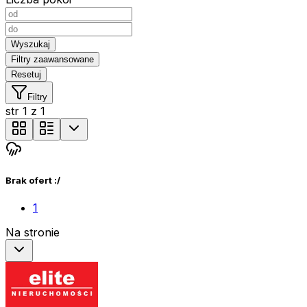
Wyszukaj
Filtry zaawansowane
Resetuj
Filtry
str
1
z
1
Brak ofert :/
1
Na stronie