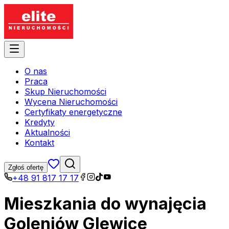
O nas
Praca
Skup Nieruchomości
Wycena Nieruchomości
Certyfikaty energetyczne
Kredyty
Aktualności
Kontakt
Zgłoś ofertę
+48 91 817 17 17
Mieszkania do wynajęcia
Goleniów Glewice