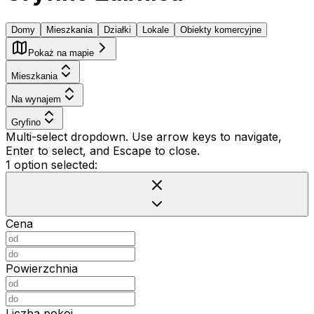
Domy
Mieszkania
Działki
Lokale
Obiekty komercyjne
Pokaż na mapie
Mieszkania
Na wynajem
Gryfino
Multi-select dropdown. Use arrow keys to navigate,
Enter to select, and Escape to close.
1 option selected:
Cena
Powierzchnia
Liczba pokoi