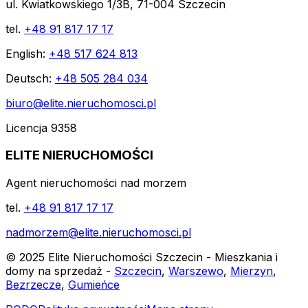
ul. Kwiatkowskiego 1/3B, 71-004 Szczecin
tel.
+48 91 817 17 17
English:
+48 517 624 813
Deutsch:
+48 505 284 034
biuro@elite.nieruchomosci.pl
Licencja 9358
ELITE NIERUCHOMOŚCI
Agent nieruchomości nad morzem
tel.
+48 91 817 17 17
nadmorzem@elite.nieruchomosci.pl
© 2025 Elite Nieruchomości Szczecin - Mieszkania i
domy na sprzedaż -
Szczecin
,
Warszewo
,
Mierzyn
,
Bezrzecze
,
Gumieńce