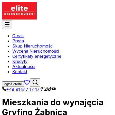
O nas
Praca
Skup Nieruchomości
Wycena Nieruchomości
Certyfikaty energetyczne
Kredyty
Aktualności
Kontakt
Zgłoś ofertę
+48 91 817 17 17
Mieszkania do wynajęcia
Gryfino Żabnica