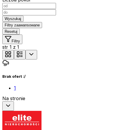
Wyszukaj
Filtry zaawansowane
Resetuj
Filtry
str
1
z
1
Brak ofert :/
1
Na stronie